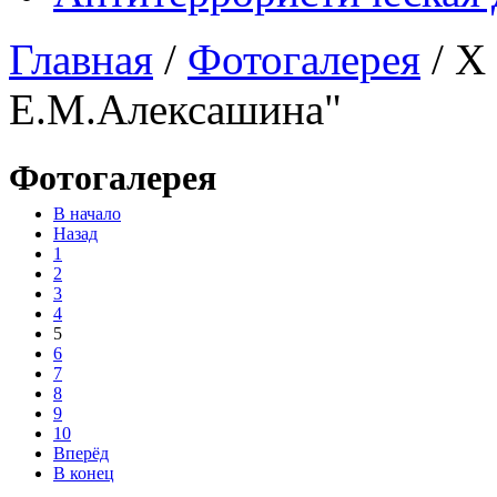
Главная
/
Фотогалерея
/
X 
Е.М.Алексашина"
Фотогалерея
В начало
Назад
1
2
3
4
5
6
7
8
9
10
Вперёд
В конец