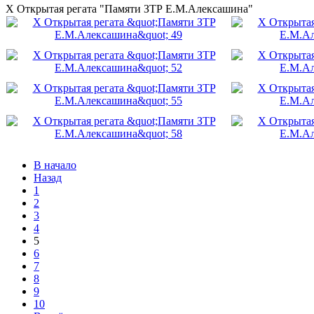
X Открытая регата "Памяти ЗТР Е.М.Алексашина"
В начало
Назад
1
2
3
4
5
6
7
8
9
10