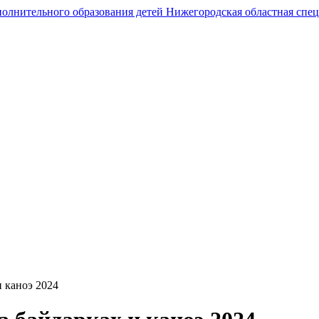
Государственное автономное образовательное учреждение
дополнительного образования
Нижегородская областная спортивная школа
олимпийского резерва по гребному спорту
и каноэ 2024