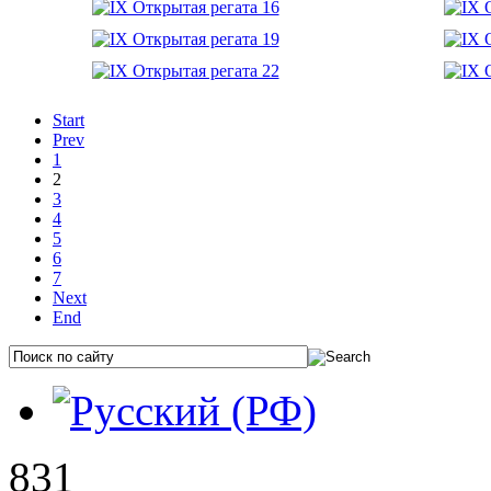
Start
Prev
1
2
3
4
5
6
7
Next
End
831