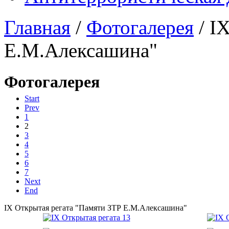
Главная
/
Фотогалерея
/
IX
Е.М.Алексашина"
Фотогалерея
Start
Prev
1
2
3
4
5
6
7
Next
End
IX Открытая регата "Памяти ЗТР Е.М.Алексашина"