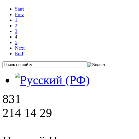
Start
Prev
1
2
3
4
5
Next
End
831
214 14 29