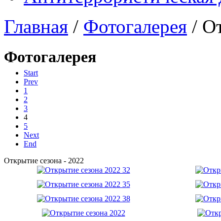
Главная
/
Фотогалерея
/
От
Фотогалерея
Start
Prev
1
2
3
4
5
Next
End
Открытие сезона - 2022