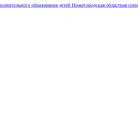
Государственное автономное образовательное учреждение
дополнительного образования
Нижегородская областная спортивная школа
олимпийского резерва по гребному спорту