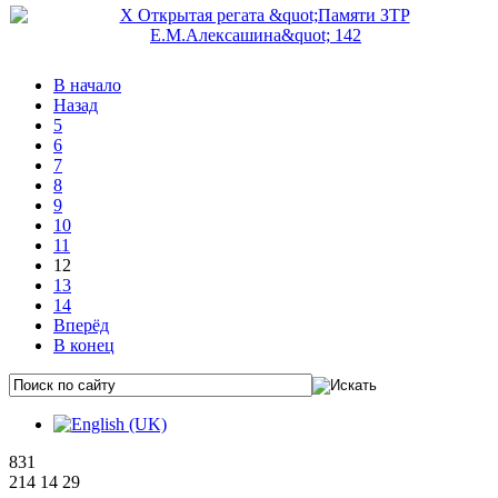
В начало
Назад
5
6
7
8
9
10
11
12
13
14
Вперёд
В конец
831
214 14 29