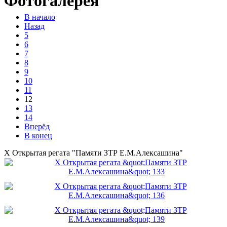
Фотогалерея
В начало
Назад
5
6
7
8
9
10
11
12
13
14
Вперёд
В конец
X Открытая регата "Памяти ЗТР Е.М.Алексашина"