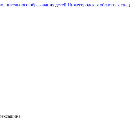
Государственное автономное образовательное учреждение
дополнительного образования
Нижегородская областная спортивная школа
олимпийского резерва по гребному спорту
лексашина"