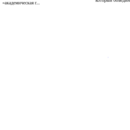
который объедини
«академическая г...
Состав сборной
Нижегородской
област