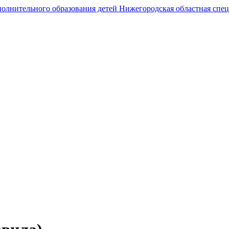
Государственное автономное образовательное учреждение
дополнительного образования
Нижегородская областная спортивная школа
олимпийского резерва по гребному спорту