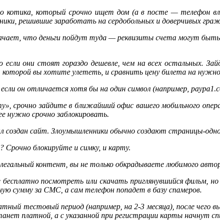
о котика, который срочно ищет дом (а в посте — телефон вл
ики, решившие заработать на сердобольных и доверчивых граж
начает, что деньги пойдут туда — реквизиты счета могут быть
о если они стоят гораздо дешевле, чем на всех остальных. З
 которой вы хотите улететь, и сравнить цену билета на нужно
 если он отличается хотя бы на один символ (например, paypa1.
у», срочно зайдите в ближайший офис вашего мобильного опера
ее нужно срочно заблокировать.
л создан сайт. Злоумышленники обычно создают страницы-одно
? Срочно блокируйте и симку, и карту.
елегальный контент, вы не только обкрадываете любимого авто
бесплатно посмотреть или скачать приглянувшийся фильм, но
ную сумму за СМС, а сам телефон попадет в базу спамеров.
атный тестовый период (например, на 2-3 месяца), после чего 
анет платной, а с указанной при регистрации карты начнут сп