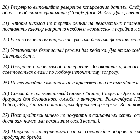
20) Регулярно выполняйте резервное копирование данных. След
одну — в облачном хранилище (Google Диск, Яндекс.Диск, спе
21) Чтобы никогда не терять деньги на незаметных платеж
поставить галочку напротив чекбокса «согласен» и перейти к 
22) Если в секретном вопросе вы указали девичью фамилию мат
23) Установите безопасный режим для ребенка. Для этого соз
Спутник.дети.
24) Говорите с ребенком об интернете: договоритесь, чтобы
советоваться с вами по любому непонятному вопросу.
25) Не скачивайте сомнительные приложения и не пытайтесь э
26) Совет для пользователей Google Chrome, Firefox и Opera
браузера для безопасного выхода в интернет. Рекомендуем
HT
Yahoo, eBay, Amazon и некоторых других веб-ресурсов. Вы та
27) Постарайтесь ничего не покупать в социальных сетях, ос
дает вам номер или реквизиты своей карты).
28) Покупая в интернет-магазинах, сохраняйте здоровый с
продукцию бренда.