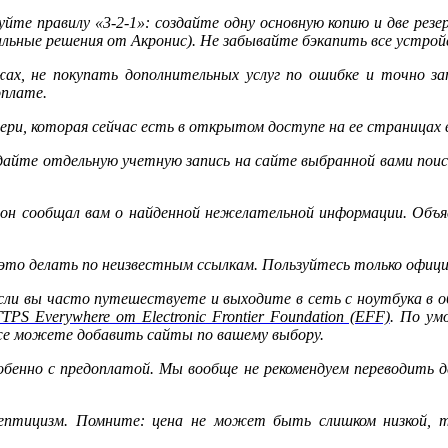
уйте правилу «3-2-1»: создайте одну основную копию и две резе
циальные решения от Акронис). Не забывайте бэкапить все уст
ах, не покупать дополнительных услуг по ошибке и точно за
оплате.
ери, которая сейчас есть в открытом доступе на ее страницах 
дайте отдельную учетную запись на сайте выбранной вами поиск
 он сообщал вам о найденной нежелательной информации. Объя
то делать по неизвестным ссылкам. Пользуйтесь только официал
: если вы часто путешествуете и выходите в сеть с ноутбука в
TPS Everywhere от Electronic Frontier Foundation (EFF)
. По ум
кже можете добавить сайты по вашему выбору.
обенно с предоплатой. Мы вообще не рекомендуем переводить д
кептицизм. Помните: цена не может быть слишком низкой, т