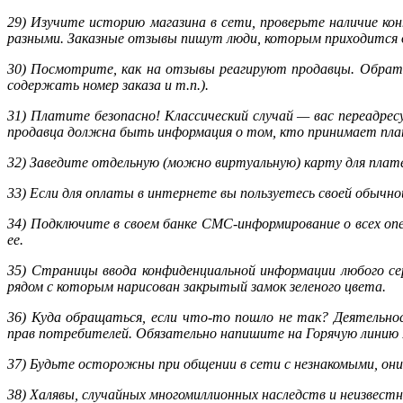
29) Изучите историю магазина в сети, проверьте наличие к
разными. Заказные отзывы пишут люди, которым приходится д
30) Посмотрите, как на отзывы реагируют продавцы. Обрат
содержать номер заказа и т.п.).
31) Платите безопасно! Классический случай — вас переадресу
продавца должна быть информация о том, кто принимает плат
32) Заведите отдельную (можно виртуальную) карту для плат
33) Если для оплаты в интернете вы пользуетесь своей обычно
34) Подключите в своем банке СМС-информирование о всех оп
ее.
35) Страницы ввода конфиденциальной информации любого сер
рядом с которым нарисован закрытый замок зеленого цвета.
36) Куда обращаться, если что-то пошло не так? Деятельн
прав потребителей. Обязательно напишите на Горячую линию Ру
37) Будьте осторожны при общении в сети с незнакомыми, они 
38) Халявы, случайных многомиллионных наследств и неизвест