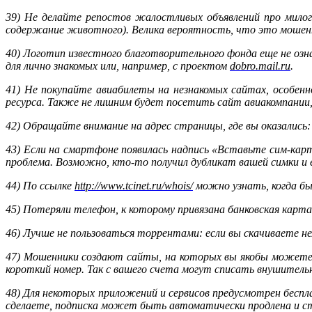
39) Не делайте репостов жалостливых объявлений про милог
содержание животного). Велика вероятность, что это мошенн
40) Логотип известного благотворительного фонда еще не оз
для лично знакомых или, например, с проектом
dobro.mail.ru
.
41) Не покупайте авиабилеты на незнакомых сайтах, особенн
ресурса. Также не лишним будет посетить сайт авиакомпании,
42) Обращайте внимание на адрес страницы, где вы оказались:
43) Если на смартфоне появилась надпись «Вставьте сим-карт
проблема. Возможно, кто-то получил дубликат вашей симки и 
44) По ссылке
http://www.tcinet.ru/whois/
можно узнать, когда бы
45) Потеряли телефон, к которому привязана банковская карта
46) Лучше не пользоваться торрентами: если вы скачиваете н
47) Мошенники создают сайты, на которых вы якобы можете 
короткий номер. Так с вашего счета могут списать внушитель
48) Для некоторых приложений и сервисов предусмотрен беспл
сделаете, подписка может быть автоматически продлена и ст