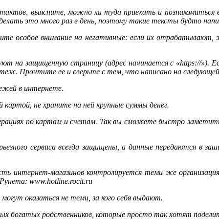
онтактов, выясните, можно ли туда приехать и познакомитьс
елать это много раз в день, поэтому такие тексты будто напи
ите особое внимание на негативные: если их отрабатывают, э
ют на защищенную страницу (адрес начинается с «https://»). Е
еж. Прочтите ее и сверьте с тем, что написано на следующей
ежей в интернете.
й картой, не храните на ней крупные суммы денег.
ерациях по картам и счетам. Так вы сможете быстро заметить
ьезного сервиса всегда защищены, а данные передаются в зашиф
ость интернет-магазинов контролируется теми же организац
нета: www.hotline.rocit.ru
могут оказаться не теми, за кого себя выдают.
ных богатых родственников, которые просто так хотят поделит