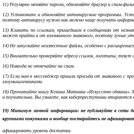
11) Регулярно меняйте пароли, обновляйте браузер и спам-фил
12) Установите и обновляйте антивирусные программы. Уста
поэтому антивирусу нужно как можно чаще получать информа
13) Кликать по ссылкам, пришедшим в сообщениях от незнак
может прийти и от взломанного знакомого, поэтому лучше ут
14) Не запускайте неизвестные файлы, особенно с расширением
15) Внимательно проверяйте адреса ссылок, логотипы, текст 
16) Никогда не отвечайте на спам.
17) Если вам в мессенджер пришла просьба от знакомого с пр
злоумышленниками.
18) Прочитайте книгу Кевина Митника «Искусство обмана». Ми
и поучительна. Вы узнаете, как киберпреступники втираются в
19) Минимум личной информации: не публикуйте в сети до
крупными покупками и вообще постарайтесь не афишироват
афишировать уровень достатка.