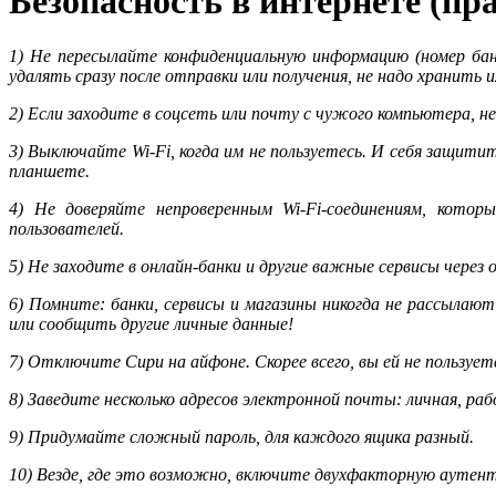
Безопасность в интернете (пр
1) Не пересылайте конфиденциальную информацию (номер ба
удалять сразу после отправки или получения, не надо хранить и
2) Если заходите в соцсеть или почту с чужого компьютера, не
3) Выключайте Wi-Fi, когда им не пользуетесь. И себя защит
планшете.
4) Не доверяйте непроверенным Wi-Fi-соединениям, кото
пользователей.
5) Не заходите в онлайн-банки и другие важные сервисы через
6) Помните: банки, сервисы и магазины никогда не рассылают
или сообщить другие личные данные!
7) Отключите Сири на айфоне. Скорее всего, вы ей не пользуе
8) Заведите несколько адресов электронной почты: личная, рабо
9) Придумайте сложный пароль, для каждого ящика разный.
10) Везде, где это возможно, включите двухфакторную аутен