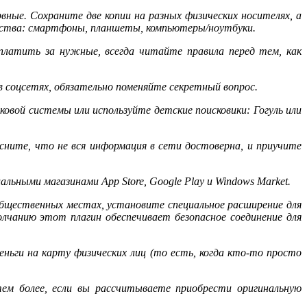
рвные. Сохраните две копии на разных физических носителях, а
ройства: смартфоны, планшеты, компьютеры/ноутбуки.
платить за нужные, всегда читайте правила перед тем, как
в соцсетях, обязательно поменяйте секретный вопрос.
овой системы или используйте детские поисковики: Гогуль или
сните, что не вся информация в сети достоверна, и приучите
ьными магазинами App Store, Google Play и Windows Market.
 общественных местах, установите специальное расширение для
олчанию этот плагин обеспечивает безопасное соединение для
еньги на карту физических лиц (то есть, когда кто-то просто
ем более, если вы рассчитываете приобрести оригинальную