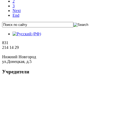
2
3
Next
End
831
214 14 29
Нижний Новгород
ул.Донецкая, д.5
Учредители