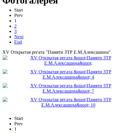
Фотогалерея
Start
Prev
1
2
3
Next
End
XV Открытая регата "Памяти ЗТР Е.М.Алексашина"
Start
Prev
1