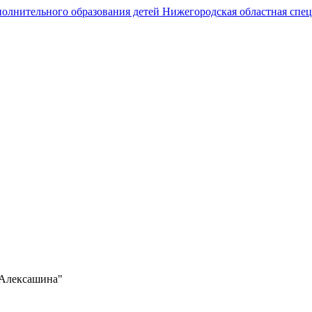
Государственное автономное образовательное учреждение
дополнительного образования
Нижегородская областная спортивная школа
олимпийского резерва по гребному спорту
.Алексашина"