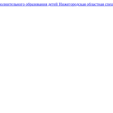
Государственное автономное образовательное учреждение
дополнительного образования
Нижегородская областная спортивная школа
олимпийского резерва по гребному спорту