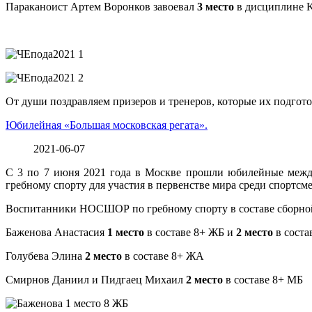
Параканоист Артем Воронков завоевал
3 место
в дисциплине K
От души поздравляем призеров и тренеров, которые их подгот
Юбилейная «Большая московская регата».
2021-06-07
С 3 по 7 июня 2021 года в Москве прошли юбилейные между
гребному спорту для участия в первенстве мира среди спортсме
Воспитанники НОСШОР по гребному спорту в составе сборной 
Баженова Анастасия
1 место
в составе 8+ ЖБ и
2 место
в состав
Голубева Элина
2 место
в составе 8+ ЖА
Смирнов Даниил и Пидгаец Михаил
2 место
в составе 8+ МБ