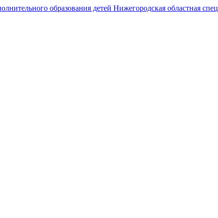
Государственное автономное образовательное учреждение
дополнительного образования
Нижегородская областная спортивная школа
олимпийского резерва по гребному спорту