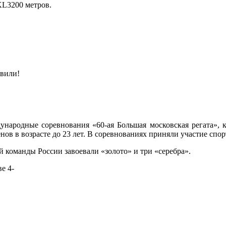
L3200 метров.
овили!
народные соревнования «60-ая Большая московская регата», 
нов в возрасте до 23 лет. В соревнованиях приняли участие спор
команды России завоевали «золото» и три «серебра».
е 4-