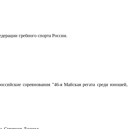
едерации гребного спорта России.
оссийские соревнования "46-я Майская регата среди юношей, д
ем, Смирнов Даниил